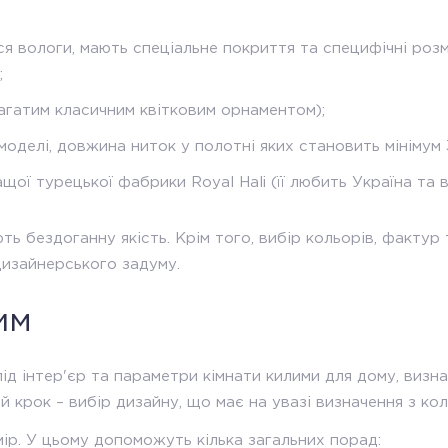
я вологи, мають спеціальне покриття та специфічні розм
;
багатим класичним квітковим орнаментом);
моделі, довжина ниток у полотні яких становить мінімум 
ої турецької фабрики Royal Hali (її любить Україна та ве
 бездоганну якість. Крім того, вибір кольорів, фактур т
дизайнерського задуму.
им
під інтер'єр та параметри кімнати килими для дому, визн
ий крок – вибір дизайну, що має на увазі визначення з к
ір. У цьому допоможуть кілька загальних порад: