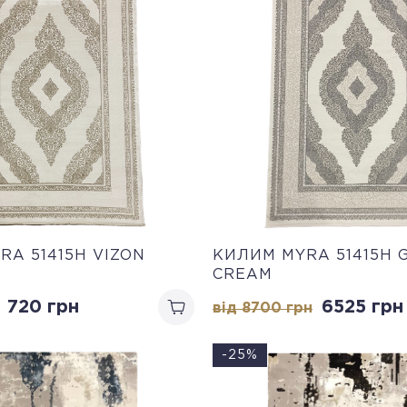
RA 51415H VIZON
КИЛИМ MYRA 51415H 
CREAM
720 грн
6525 грн
від 8700 грн
-25%