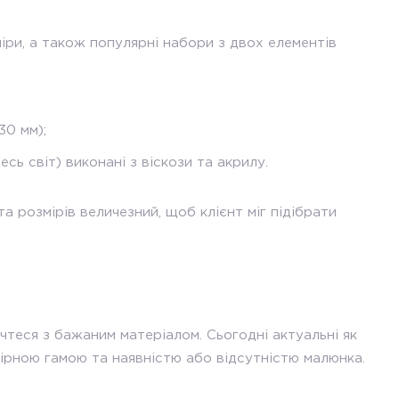
іри, а також популярні набори з двох елементів
30 мм);
сь світ) виконані з віскози та акрилу.
а розмірів величезний, щоб клієнт міг підібрати
ачтеся з бажаним матеріалом. Сьогодні актуальні як
олірною гамою та наявністю або відсутністю малюнка.