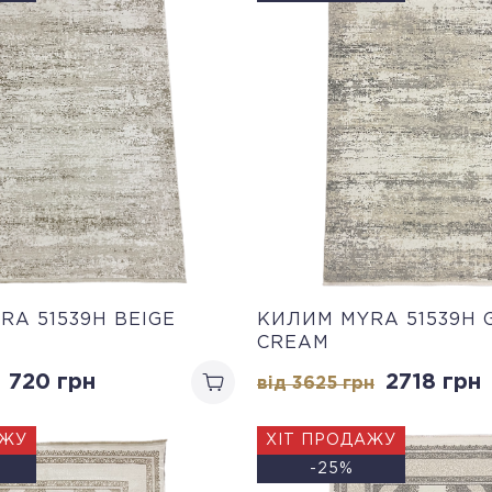
RA 51539H BEIGE
КИЛИМ MYRA 51539H 
CREAM
720 грн
2718 грн
від 3625 грн
АЖУ
ХІТ ПРОДАЖУ
-25%