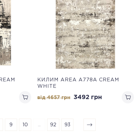
CREAM
КИЛИМ AREA A778A CREAM
WHITE
3492 грн
від 4657 грн
9
10
...
92
93