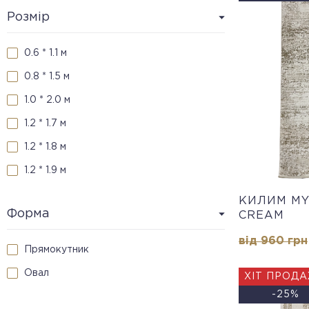
Розмір
0.6 * 1.1 м
0.8 * 1.5 м
1.0 * 2.0 м
1.2 * 1.7 м
1.2 * 1.8 м
1.2 * 1.9 м
1.2 * 2.0 м
КИЛИМ MY
Форма
CREAM
1.25 * 1.8 м
від 960 грн
1.25 * 2.0 м
Прямокутник
1.33 * 2.0 м
Овал
ХІТ ПРОД
1.5 * 2.25 м
-25%