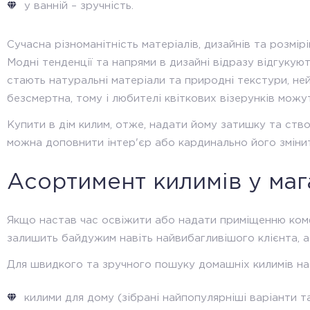
MOTTO
у ванній – зручність.
MYRA
Сучасна різноманітність матеріалів, дизайнів та розмір
Nero
Модні тенденції та напрями в дизайні відразу відгукую
NOOR
стають натуральні матеріали та природні текстури, нейт
OCEAN
безсмертна, тому і любителі квіткових візерунків можу
Optima
Купити в дім килим, отже, надати йому затишку та ств
можна доповнити інтер'єр або кардинально його зміни
Optimum Low
ORIENT
Асортимент килимів у ма
OTANTIK
Ottantik Kilim
Якщо настав час освіжити або надати приміщенню комф
залишить байдужим навіть найвибагливішого клієнта, 
KOI
PALACE
Для швидкого та зручного пошуку домашніх килимів на с
PERI
килими для дому (зібрані найпопулярніші варіанти т
PERS