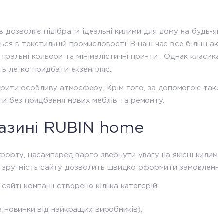
ів дозволяє підібрати ідеальні килими для дому на будь-я
ться в текстильній промисловості. В наш час все більш а
ральні кольори та мінімалістичні принти . Однак класика
ть легко придбати екземпляр.
орити особливу атмосферу. Крім того, за допомогою тако
ти без придбання нових меблів та ремонту.
газині RUBIN home
орту, насамперед варто звернути увагу на якісні килими
а зручність сайту дозволить швидко оформити замовлен
айті компанії створено кілька категорій:
а новинки від найкращих виробників);