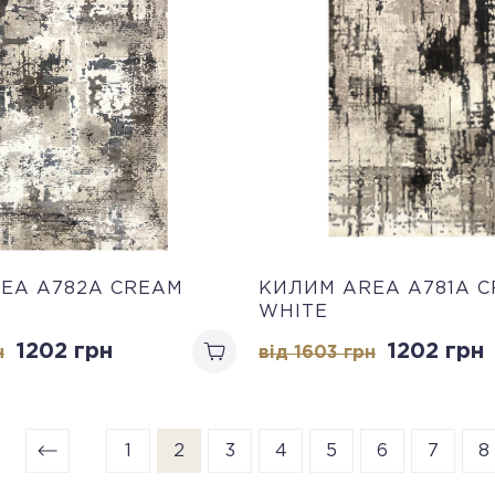
EA A782A CREAM
КИЛИМ AREA A781A 
WHITE
1202 грн
1202 грн
н
від 1603 грн
1
2
3
4
5
6
7
8