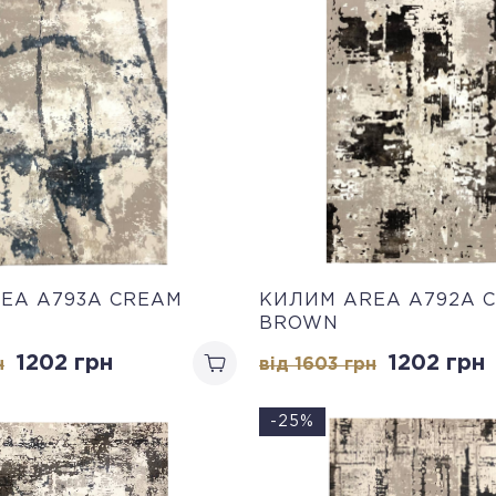
EA A793A CREAM
КИЛИМ AREA A792A 
BROWN
1202 грн
1202 грн
н
від 1603 грн
-25%