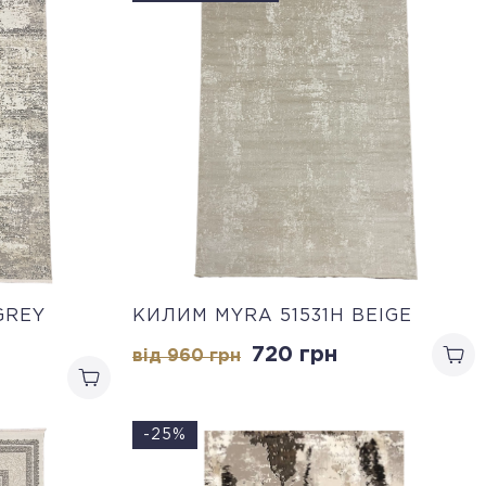
GREY
КИЛИМ MYRA 51531H BEIGE
720 грн
від 960 грн
-25%