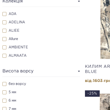
Колекція
золотий
3.0 * 5.0 м
ADA
хакі
ADELINA
жовтий
ALIEE
помаранчевий
Allure
AMBIENTE
ALMAATA
AREA
КИЛИМ AR
Висота ворсу
BLUE
ARLES
від 1603 гр
ARIANNA
без ворсу
ARTE BAMBOO
5 мм
-25%
ASPERO
6 мм
AQUA
7 мм