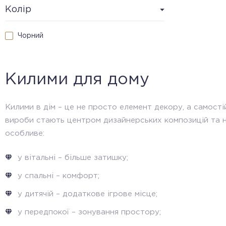
GAMMA
Колір
GABEN LUX
Чорний
GIRIT
HERMES LUXURY
HERMES RICH
Килими для дому
IKON
Килими в дім – це не просто елемент декору, а самості
LYONESSE
вироби стають центром дизайнерських композицій та не
MAG
особливе:
MAGNEFIC
у вітальні – більше затишку;
MAGNIFIQUE
у спальні – комфорт;
Marsilya
у дитячій – додаткове ігрове місце;
MONET
MOOD
у передпокої – зонування простору;