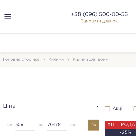
+38 (096) 500-00-56
Замовити дзвінок
Головна сторінка
Килими
Килими для дому
Ціна
Акції
ХІТ ПРОД
від
до
грн
OK
-25%