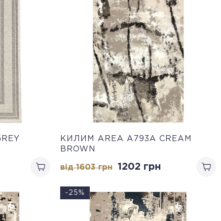
GREY
КИЛИМ AREA A793A CREAM
BROWN
1202 грн
від 1603 грн
-25%