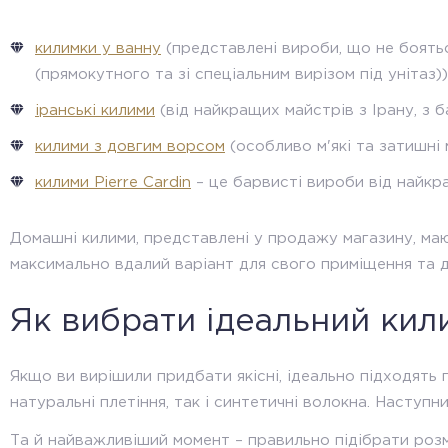
PICASSO NEW
килимки у ванну
(представлені вироби, що не боятьс
PICASSO RICH
(прямокутного та зі спеціальним вирізом під унітаз))
RABBIT
іранські килими
(від найкращих майстрів з Ірану, з 
RICHMOND
килими з довгим ворсом
(особливо м'які та затишні 
ROYAL ASMARA
килими Pierre Cardin
– це барвисті вироби від найкращ
Royal Mira
RUBIN AVIS
Домашні килими, представлені у продажу магазину, мають
максимально вдалий варіант для свого приміщення та 
SATEN
SILK
Як вибрати ідеальний кил
STANFORD
STILL
Якщо ви вирішили придбати якісні, ідеально підходять 
натуральні плетіння, так і синтетичні волокна. Наступн
TABOO
Та й найважливіший момент – правильно підібрати розм
TENCEL