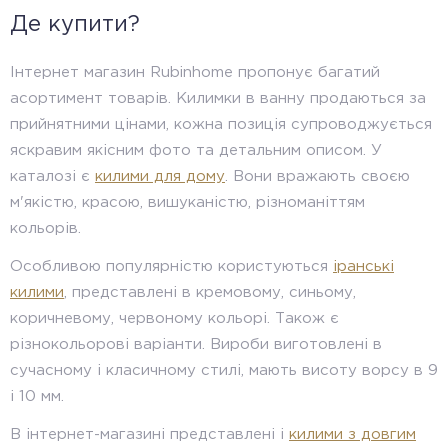
Де купити?
Інтернет магазин Rubinhome пропонує багатий
асортимент товарів. Килимки в ванну продаються за
прийнятними цінами, кожна позиція супроводжується
яскравим якісним фото та детальним описом. У
каталозі є
килими для дому
. Вони вражають своєю
м'якістю, красою, вишуканістю, різноманіттям
кольорів.
Особливою популярністю користуються
іранські
килими
, представлені в кремовому, синьому,
коричневому, червоному кольорі. Також є
різнокольорові варіанти. Вироби виготовлені в
сучасному і класичному стилі, мають висоту ворсу в 9
і 10 мм.
В інтернет-магазині представлені і
килими з довгим