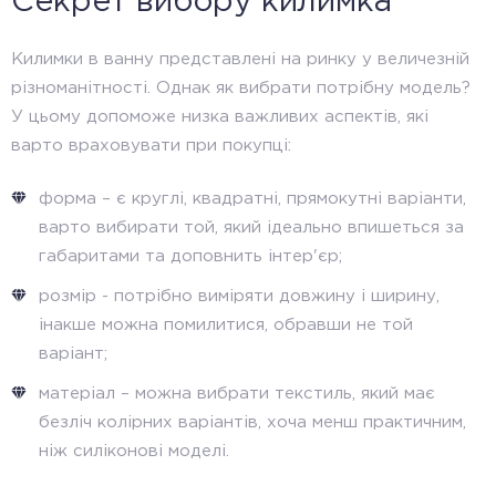
Секрет вибору килимка
Килимки в ванну представлені на ринку у величезній
різноманітності. Однак як вибрати потрібну модель?
У цьому допоможе низка важливих аспектів, які
варто враховувати при покупці:
форма – є круглі, квадратні, прямокутні варіанти,
варто вибирати той, який ідеально впишеться за
габаритами та доповнить інтер'єр;
розмір - потрібно виміряти довжину і ширину,
інакше можна помилитися, обравши не той
варіант;
матеріал – можна вибрати текстиль, який має
безліч колірних варіантів, хоча менш практичним,
ніж силіконові моделі.