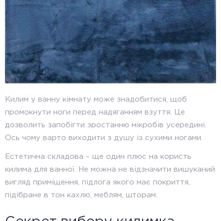
Килим у ванну кімнату може знадобитися, щоб
промокнути ноги перед надяганням взуття. Це
дозволить запобігти зростанню мікробів усередині.
Ось чому варто виходити з душу із сухими ногами.
Естетична складова – ще один плюс на користь
килима для ванної. Не можна не відзначити вишуканий
вигляд приміщення, підлога якого має покриття,
підібране в тон кахлю, меблям, шторам.