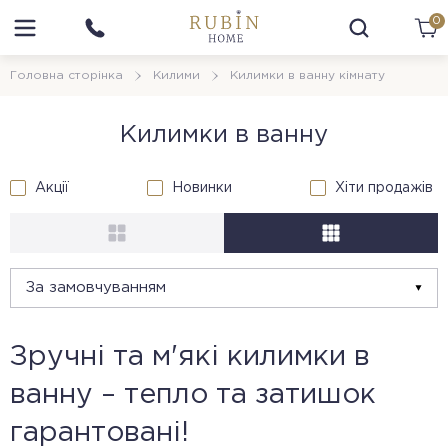
0
Головна сторінка
Килими
Килимки в ванну кімнату
Килимки в ванну
Акції
Новинки
Хіти продажів
Зручні та м'які килимки в
ванну – тепло та затишок
гарантовані!