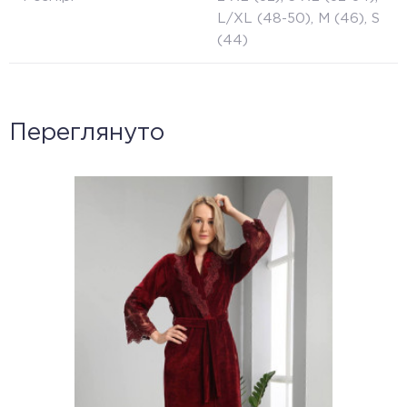
L/XL (48-50), M (46), S
(44)
Переглянуто