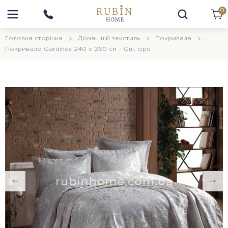
0
Головна сторінка
Домашній текстиль
Покривала
Покривало Gardines 240 x 260 см – Gul, сіре