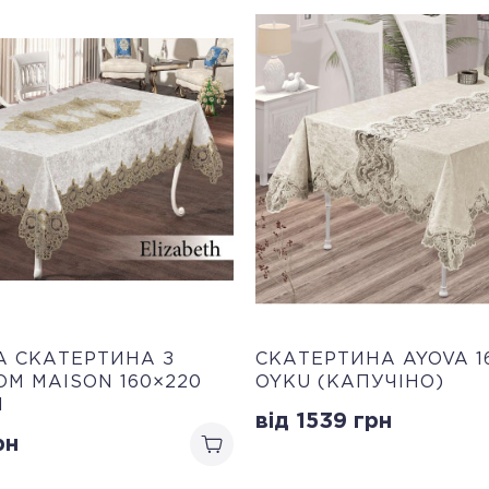
 СКАТЕРТИНА З
СКАТЕРТИНА AYOVA 1
М MAISON 160×220
OYKU (КАПУЧІНО)
H
від 1539
грн
рн