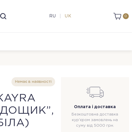
RU
UK
0
Немає в наявності
KAYRA
Оплата і доставка
ДОЩИК”,
Безкоштовна доставка
БІЛА)
кур'єром замовлень на
суму від 5000 грн.