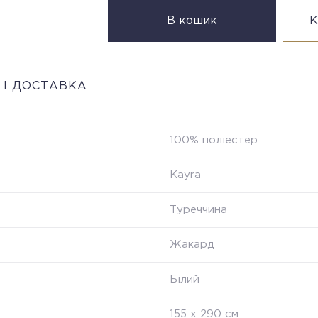
В кошик
К
 І ДОСТАВКА
100% поліестер
Kayra
Туреччина
Жакард
Білий
155 х 290 см