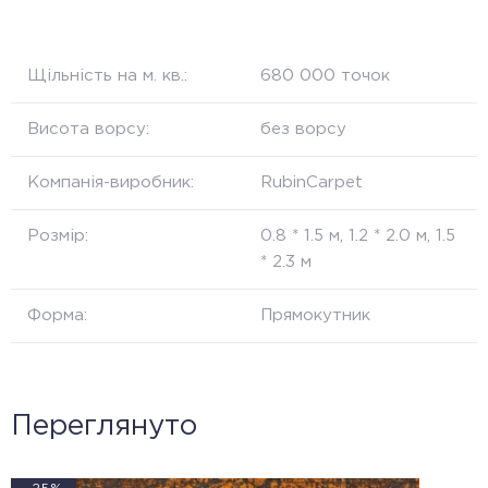
Щільність на м. кв.:
680 000 точок
Висота ворсу:
без ворсу
Компанія-виробник:
RubinCarpet
Розмір:
0.8 * 1.5 м, 1.2 * 2.0 м, 1.5
* 2.3 м
Форма:
Прямокутник
Переглянуто