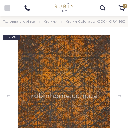
0
Головна сторінка
Килими
Килим Colorado K5004 ORANGE
-25%