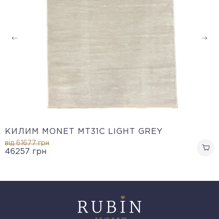
КИЛИМ MONET MT31C LIGHT GREY
від 61677
грн
46257
грн