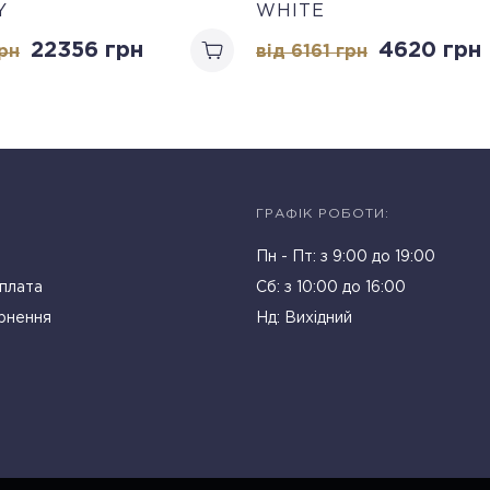
Y
WHITE
22356
грн
4620
грн
рн
від 6161
грн
ГРАФІК РОБОТИ:
Пн - Пт: з 9:00 до 19:00
плата
Cб: з 10:00 до 16:00
рнення
Нд: Вихідний