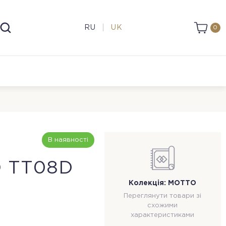
RU
UK
0
В наявності
 TT08D
Колекція: MOTTO
Переглянути товари зі
схожими
характеристиками