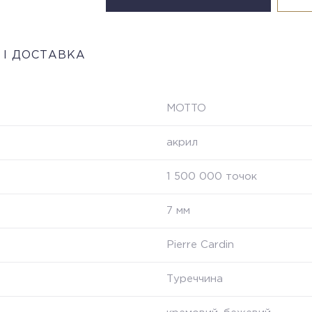
 І ДОСТАВКА
MOTTO
акрил
1 500 000 точок
7 мм
Pierre Cardin
Туреччина