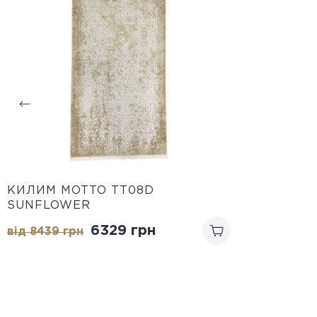
КИЛИМ MOTTO TT08D
SUNFLOWER
6329
грн
від 8439
грн