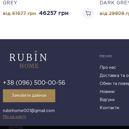
GREY
DARK GRE
46257
грн
від 61677
грн
від 29809
г
МЕНЮ
Про нас
Доставка та о
+38 (096) 500-00-56
Обмін та пове
Новини
Замовити дзвінок
Відгуки
Контакти
rubinhome001@gmail.com
Ми на карті