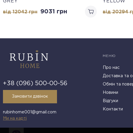
GREY
YELLOW
9031
грн
від 12042
грн
від 20294
г
МЕНЮ
Про нас
Доставка та о
+38 (096) 500-00-56
Обмін та пове
Новини
Замовити дзвінок
Відгуки
Контакти
rubinhome001@gmail.com
Ми на карті