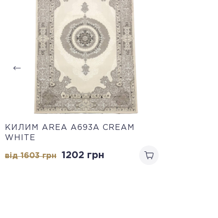
КИЛИМ AREA A693A CREAM
WHITE
1202
грн
від 1603
грн