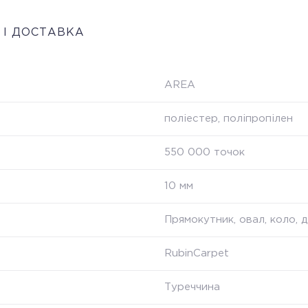
 І ДОСТАВКА
AREA
поліестер, поліпропілен
550 000 точок
10 мм
Прямокутник, овал, коло, 
RubinCarpet
Туреччина