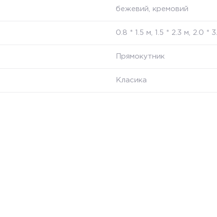
бежевий, кремовий
0.8 * 1.5 м, 1.5 * 2.3 м, 2.0 * 
Прямокутник
Класика