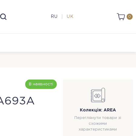
RU
UK
0
В наявності
A693A
Колекція: AREA
Переглянути товари зі
схожими
характеристиками