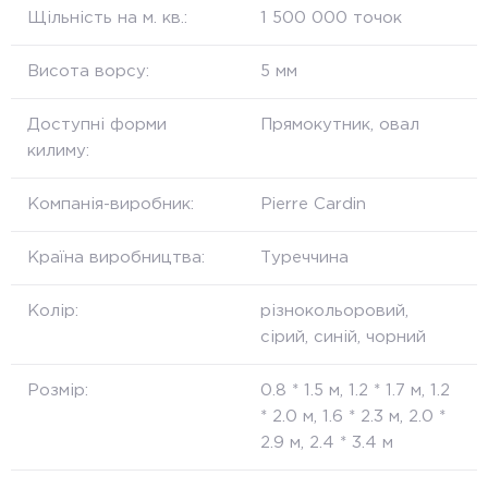
Щільність на м. кв.:
1 500 000 точок
Висота ворсу:
5 мм
Доступні форми
Прямокутник, овал
килиму:
Компанія-виробник:
Pierre Cardin
Країна виробництва:
Туреччина
Колір:
різнокольоровий,
сірий, синій, чорний
Розмір:
0.8 * 1.5 м, 1.2 * 1.7 м, 1.2
* 2.0 м, 1.6 * 2.3 м, 2.0 *
2.9 м, 2.4 * 3.4 м