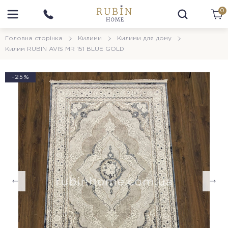
0
Головна сторінка
Килими
Килими для дому
Килим RUBIN AVIS MR 151 BLUE GOLD
-25%