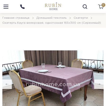
0
Главная страница
Домашний текстиль
Скатерти
Cкатерть Kayra велюровая, однотонная 165х300 см (Сиреневый)