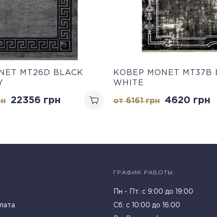
NET MT26D BLACK
КОВЕР MONET MT37B 
Y
WHITE
22356
грн
4620
грн
рн
от 6161
грн
ГРАФИК РАБОТЫ:
Пн - Пт: c 9:00 до 19:00
лата
Cб: с 10:00 до 16:00