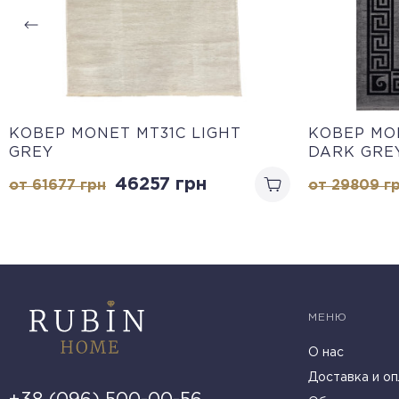
КОВЕР MONET MT31C LIGHT
КОВЕР MO
GREY
DARK GRE
46257
грн
от 61677
грн
от 29809
г
МЕНЮ
О нас
Доставка и оп