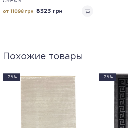
CREAM
8323
грн
от 11098
грн
Похожие товары
-25%
-25%