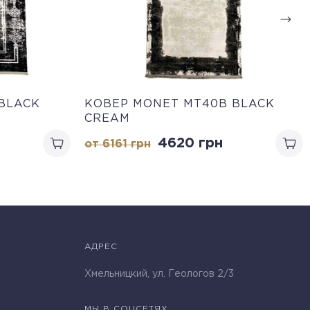
BLACK
КОВЕР MONET MT40B BLACK
CREAM
4620
грн
от 6161
грн
АДРЕС
Хмельницкий, ул. Геологов 2/3
МЫ В СОЦСЕТЯХ