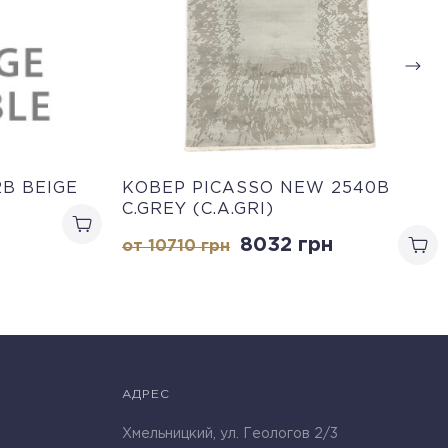
B BEIGE
КОВЕР PICASSO NEW 2540B
C.GREY (C.A.GRI)
8032
грн
от 10710
грн
АДРЕС
Хмельницкий, ул. Геологов 2/3