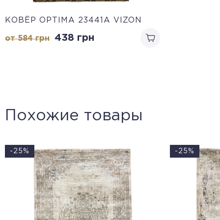
КОВЁР OPTIMA 23441A VIZON
438
грн
от 584
грн
Похожие товары
-25%
-25%