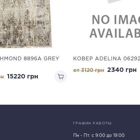
CHMOND 8896A GREY
КОВЕР ADELINA 06292
2340
грн
от 3120
грн
15220
грн
рн
ГРАФИК РАБОТЫ:
Пн - Пт: c 9:00 до 19:00