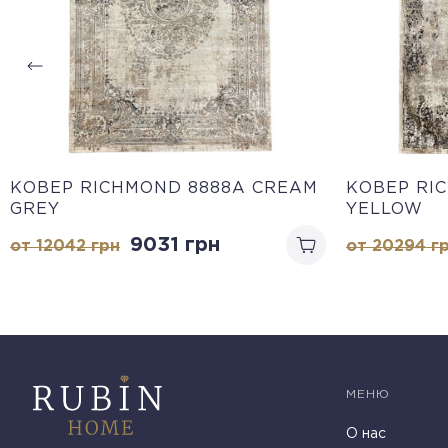
КОВЕР RICHMOND 8888A CREAM
КОВЕР RI
GREY
YELLOW
9031
грн
от 12042
грн
от 20294
г
МЕНЮ
О нас