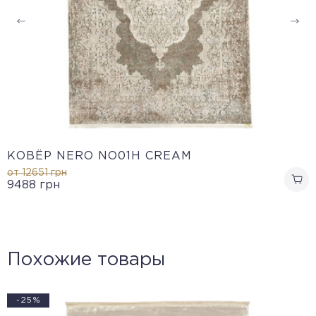
КОВЁР NERO NO01H CREAM
от 12651
грн
9488
грн
Похожие товары
-25%