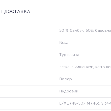
 І ДОСТАВКА
50 % бамбук, 50% бавовн
Nusa
Туреччина
легка, з кишенями, капюш
Велюр
Пудровий
L/XL (48-50), M (46), S (4