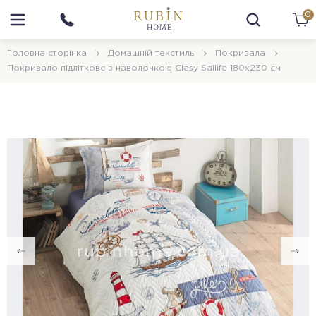
0
Головна сторінка
Домашній текстиль
Покривала
Покривало підліткове з наволочкою Clasy Sailife 180х230 см