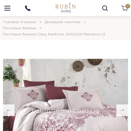
0
Головна сторінка
Домашній текстиль
Постільна білизна
Постільна білизна Clasy Ranforse 200х220 Mandora v2