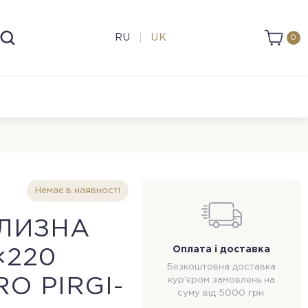
RU
UK
0
Немає в наявності
ІЛИЗНА
Оплата і доставка
×220
Безкоштовна доставка
O PIRGI-
кур'єром замовлень на
суму від 5000 грн.