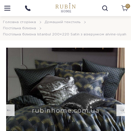
0
Головна сторінка
Домашній текстиль
Постільна білизна
Постільна білизна Istanbul 200×220 Satin з візерунком alvine-siyah