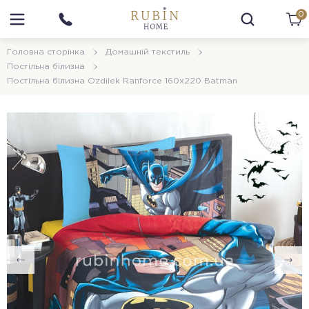
0
Головна сторінка
Домашній текстиль
Постільна білизна
Постільна білизна Ozdilek Ranforce 160х220 Batman