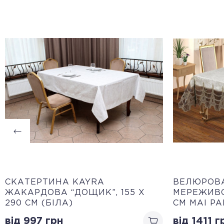
CКАТЕРТИНА KAYRA
ВЕЛЮРОВА
ЖАКАРДОВА “ДОЩИК”, 155 Х
МЕРЕЖИВО
290 СМ (БІЛА)
СМ MAI PA
від 997
грн
від 1411
г