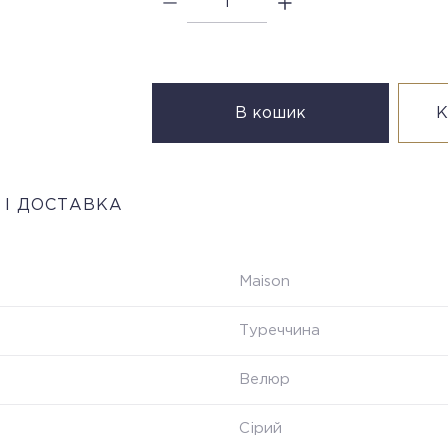
В кошик
К
 І ДОСТАВКА
Maison
Туреччина
Велюр
Сірий