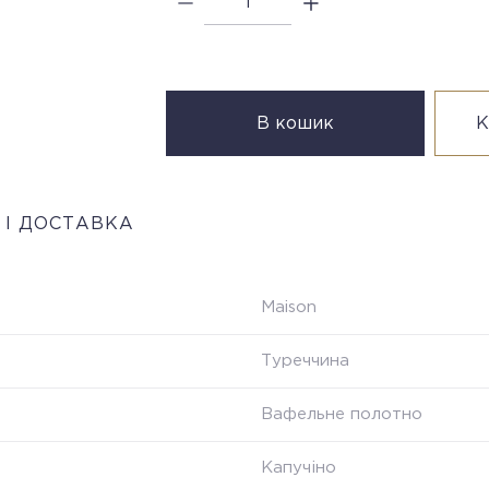
В кошик
К
 І ДОСТАВКА
Maison
Туреччина
Вафельне полотно
Капучіно