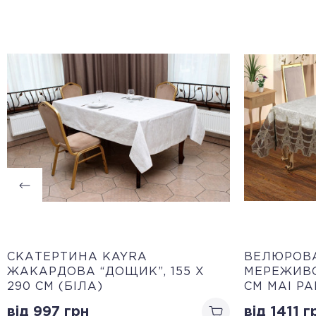
CКАТЕРТИНА KAYRA
ВЕЛЮРОВА
ЖАКАРДОВА “ДОЩИК”, 155 Х
МЕРЕЖИВО
290 СМ (БІЛА)
СМ MAI PA
від 997
грн
від 1411
г