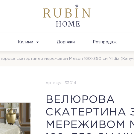
Килими
Доріжки
Розпродаж
люрова скатертина з мереживом Maison 160×350 см Yildiz (Капуч
Артикул: 33014
ВЕЛЮРОВА
СКАТЕРТИНА 
МЕРЕЖИВОМ 