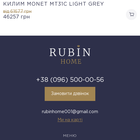
КИЛИМ MONET MT31C LIGHT GREY
від 61677
грн
46257
грн
+38 (096) 500-00-56
Замовити дзвінок
rubinhome001@gmail.com
Ми на карті
МЕНЮ