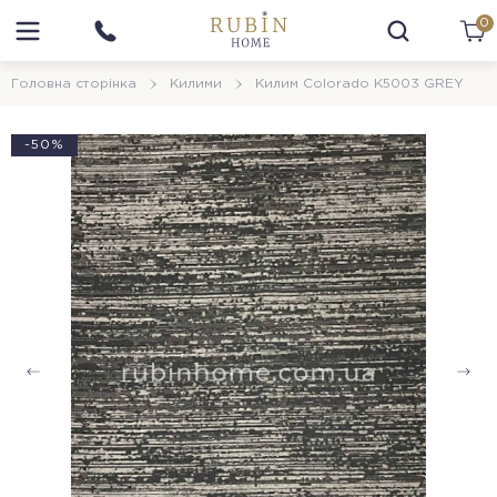
0
Головна сторінка
Килими
Килим Colorado K5003 GREY
-50%