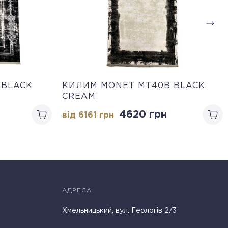
 BLACK
КИЛИМ MONET MT40B BLACK
CREAM
4620
грн
від 6161
грн
АДРЕСА
Хмельницький, вул. Геологів 2/3