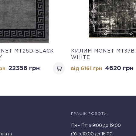
NET MT26D BLACK
КИЛИМ MONET MT37B
Y
WHITE
22356
грн
4620
грн
рн
від 6161
грн
ГРАФІК РОБОТИ:
Пн - Пт: з 9:00 до 19:00
плата
Cб: з 10:00 до 16:00