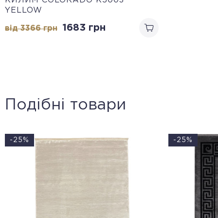
КИЛИМ COLORADO K5003
YELLOW
1683
грн
від 3366
грн
Подібні товари
-25%
-25%