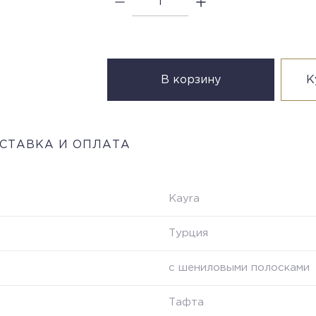
В корзину
К
СТАВКА И ОПЛАТА
Kayra
Турция
с шениловыми полосками
Тафта