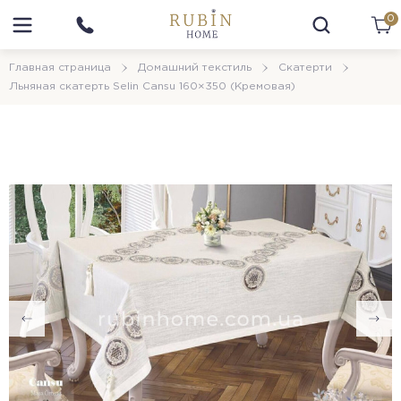
0
Главная страница
Домашний текстиль
Скатерти
Льняная скатерть Selin Cansu 160×350 (Кремовая)