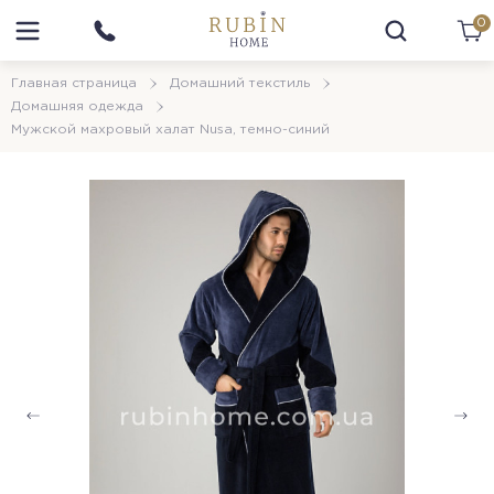
0
Главная страница
Домашний текстиль
Домашняя одежда
Мужской махровый халат Nusa, темно-синий