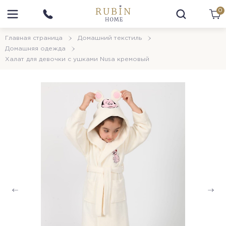
0
Главная страница
Домашний текстиль
Домашняя одежда
Халат для девочки с ушками Nusa кремовый