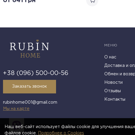
от 641
грн
МЕНЮ
О нас
Доставка и оп
+38 (096) 500-00-56
Обмен и возв
Новости
Заказать звонок
Отзывы
Контакты
rubinhome001@gmail.com
Мы на карте
Наш веб-сайт использует файлы cookie для улучшения ваше
файлов cookie.
Подробнее о Cookies
© Інтернет-магазин 2018-2021