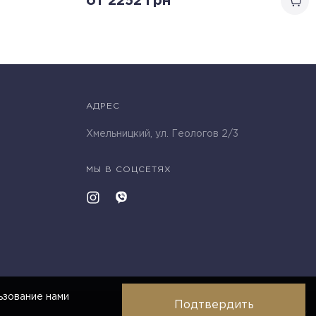
от 2252
грн
АДРЕС
Хмельницкий, ул. Геологов 2/3
МЫ В СОЦСЕТЯХ
ьзование нами
Подтвердить